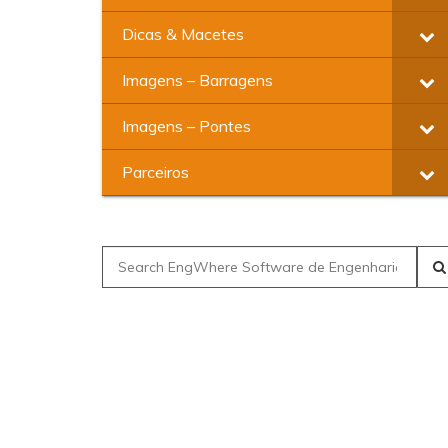
Dicas & Macetes
Imagens – Barragens
Imagens – Pontes
Parceiros
Search
for: