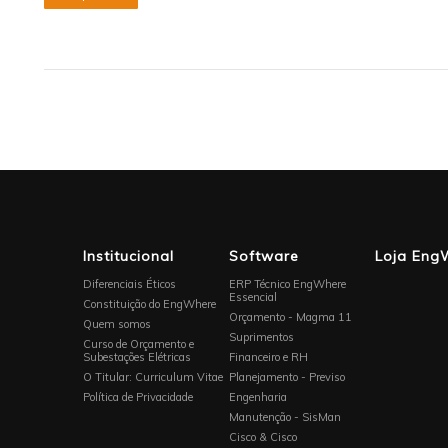
Institucional
Software
Loja Eng
Diferenciais Éticos
ERP Técnico EngWhere
Essencial
Constituição do EngWhere
Orçamento - Magma 11
Quem somos
Suprimentos
Curso de Orçamento e
Subestações Elétricas
Financeiro e RH
O Titular: Curriculum Vitae
Planejamento - Previso
Política de Privacidade
Engenharia
Manutenção - SisMan
Cisco & Cisco