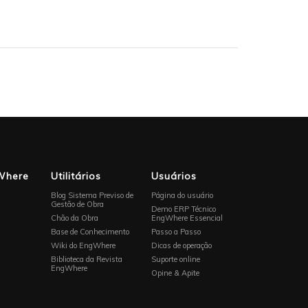
Where
Utilitários
Usuários
Blog Sistema Previso de
Página do usuário
Gestão de Obra
Demo ERP Técnico
Chão da Obra
EngWhere Essencial
Base de Conhecimento
Passo a Passo
Wiki do EngWhere
Dicas de operação
Biblioteca da Revista
Suporte online
EngWhere
Opine & Apite