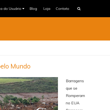
na do Usuário
Blog
Loja
Contato
pelo Mundo
Barragens
que se
Romperam
no EUA