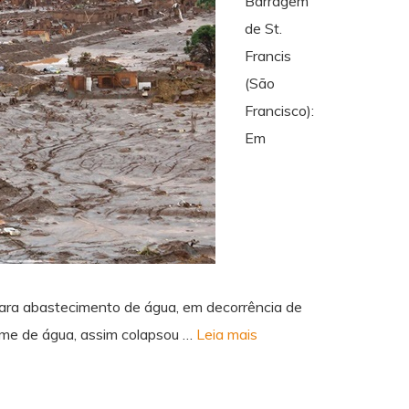
Barragem
de St.
Francis
(São
Francisco):
Em
ara abastecimento de água, em decorrência de
ume de água, assim colapsou …
Leia mais