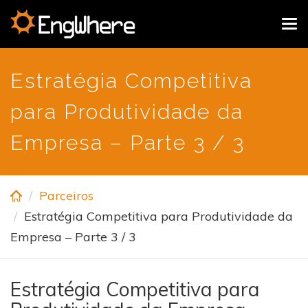
Skip
Tog
to
navi
main
content
Estratégia Competitiva
para Produtividade da
Empresa – Parte 3 / 3
Parceiros
Estratégia Competitiva para Produtividade da
Empresa – Parte 3 / 3
Estratégia Competitiva para