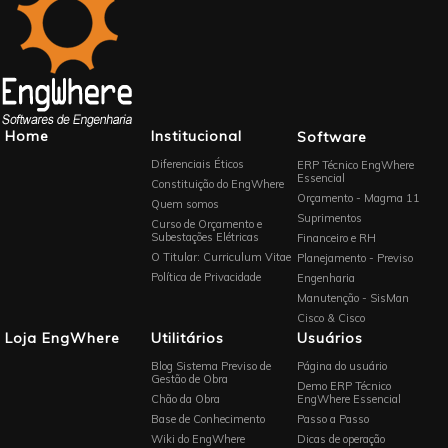
Home
Institucional
Software
Diferenciais Éticos
ERP Técnico EngWhere
Essencial
Constituição do EngWhere
Orçamento - Magma 11
Quem somos
Suprimentos
Curso de Orçamento e
Subestações Elétricas
Financeiro e RH
O Titular: Curriculum Vitae
Planejamento - Previso
Política de Privacidade
Engenharia
Manutenção - SisMan
Cisco & Cisco
Loja EngWhere
Utilitários
Usuários
Blog Sistema Previso de
Página do usuário
Gestão de Obra
Demo ERP Técnico
Chão da Obra
EngWhere Essencial
Base de Conhecimento
Passo a Passo
Wiki do EngWhere
Dicas de operação