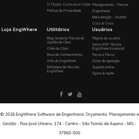
O Titular: Curriculum Vitae
Planejamento - Previso
Política de Privacidade
Engenharia
Manutenção - SisMan
Cisco & Cisco
Loja EngWhere
Utilitários
Usuários
Blog Sistema Previso de
Página do usuário
Gestão de Obra
Demo ERP Técnico
Chão da Obra
EngWhere Essencial
Base de Conhecimento
Passo a Passo
Wiki do EngWhere
Dicas de operação
Biblioteca da Revista
Suporte online
EngWhere
Opine & Apite
© 2026 EngWhere Software de Engenharia, Orçamento, Planejamento e
Gestão - Rua José Urbano, 174 - Centro - São Tomás de Aquino - MG -
37960-000