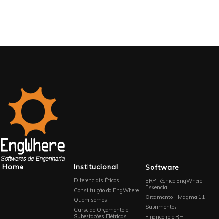
Home
Institucional
Software
Diferenciais Éticos
ERP Técnico EngWhere
Essencial
Constituição do EngWhere
Orçamento - Magma 11
Quem somos
Suprimentos
Curso de Orçamento e
Subestações Elétricas
Financeiro e RH