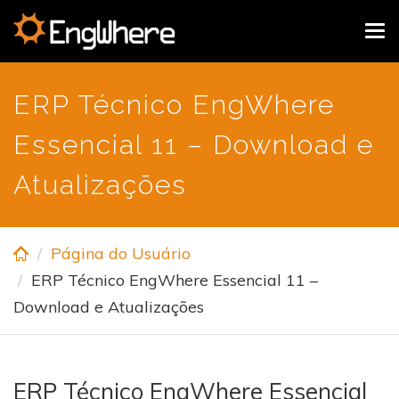
Skip
Tog
to
navi
main
content
ERP Técnico EngWhere
Essencial 11 – Download e
Atualizações
Página do Usuário
ERP Técnico EngWhere Essencial 11 –
Download e Atualizações
ERP Técnico EngWhere Essencial