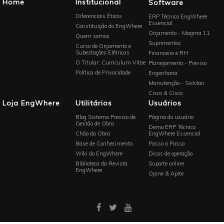
Home
Institucional
Software
Diferenciais Éticos
ERP Técnico EngWhere
Essencial
Constituição do EngWhere
Orçamento - Magma 11
Quem somos
Suprimentos
Curso de Orçamento e
Subestações Elétricas
Financeiro e RH
O Titular: Curriculum Vitae
Planejamento - Previso
Política de Privacidade
Engenharia
Manutenção - SisMan
Cisco & Cisco
Loja EngWhere
Utilitários
Usuários
Blog Sistema Previso de
Página do usuário
Gestão de Obra
Demo ERP Técnico
Chão da Obra
EngWhere Essencial
Base de Conhecimento
Passo a Passo
Wiki do EngWhere
Dicas de operação
Biblioteca da Revista
Suporte online
EngWhere
Opine & Apite