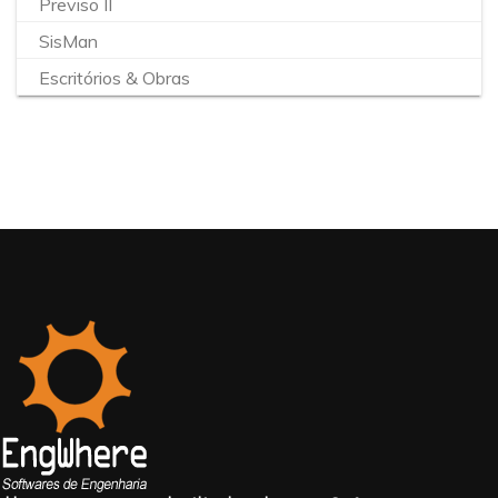
Previso II
SisMan
Escritórios & Obras