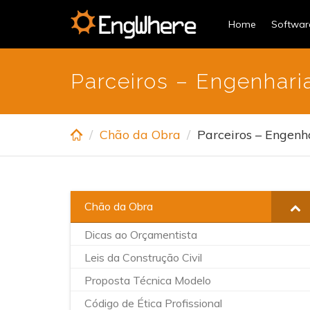
Skip
Home
Softwa
to
main
content
Parceiros – Engenharia
Chão da Obra
Parceiros – Engenha
Chão da Obra
Dicas ao Orçamentista
Leis da Construção Civil
Proposta Técnica Modelo
Código de Ética Profissional