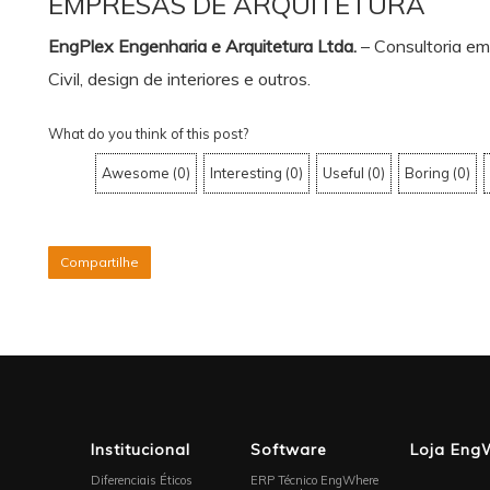
EMPRESAS DE ARQUITETURA
EngPlex Engenharia e Arquitetura Ltda.
– Consultoria em
Civil, design de interiores e outros.
What do you think of this post?
Awesome
(
0
)
Interesting
(
0
)
Useful
(
0
)
Boring
(
0
)
Compartilhe
Institucional
Software
Loja Eng
Diferenciais Éticos
ERP Técnico EngWhere