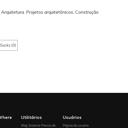
 Arquitetura. Projetos arquitetônicos, Construção
Sucks
(
0
)
Where
Utilitários
Usuários
Blog Sistema Previso de
Página do usuário