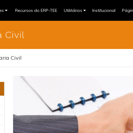
res
Recursos do ERP-TEE
Utilitários
Institucional
Pági
 Civil
ria Civil